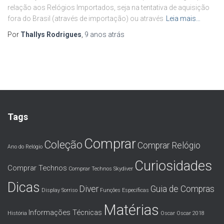
relação aos Relógios Importados, seja na tentativa de aquisição
fora do Brasil (através de importação) ou através
Leia mais…
Por
Thallys Rodrigues
,
9 anos
atrás
Tags
Comprar
Coleção
Comprar Relógio
Ano do Relógio
Curiosidades
Comprar Technos
Comprar Technos Skydiver
Dicas
Diver
Guia de Compras
Display Sorriso
Funções Específicas
Matérias
Informações Técnicas
História
Oscar
Oscar 2018