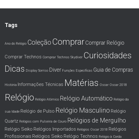
Tags
Comprar
Coleção
Comprar Relógio
Ano do Relógio
Curiosidades
Comprar Technos
Comprar Technos Skydiver
Dicas
Diver
Guia de Compras
Display Sorriso
Funções Específicas
Matérias
Informações Técnicas
História
Oscar
Oscar 2018
Relógio
Relógio Automático
Relógio Atômico
Relógio da
Relógio Masculino
Relógio de Pulso
Relógio
sua Idade
Relógios de Mergulho
Quartz
Relógios com Pulseira de Couro
Relógio Seiko
Relógios Importados
Relógios
Relógios Oscar 2018
Profissionais
Relógios Seiko
Relógio Technos
Relógio à Corda