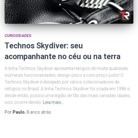
CURIOSIDADES
Technos Skydiver: seu
acompanhante no céu ou na terra
A linha Technos Skydiver apresenta relógios de muita qualidade,
inúmeras funcionalidades, design único e com preço justo! O
Technos Skydiver é desejado por vários colecionadores de
relógios no Brasil. A linha Technos Skydiver foi criada em 1986 e,
desde então, possui uma legião de fãs das mais variadas idades,
isso ocorre devido
Leia mais…
Por
Paulo
,
8 anos
atrás